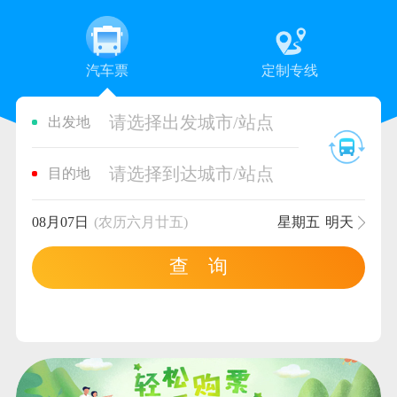
汽车票
定制专线
请选择出发城市/站点
出发地
请选择到达城市/站点
目的地
08月07日
(农历六月廿五)
星期五
明天
查 询