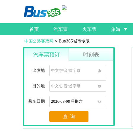
首页
汽车票
火车票
旅游
中国公路客票网
>
Bus365城市专版
汽车票预订
时刻表
出发地
1
目的地
1
乘车日期
1
查 询