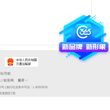
网站导航
融
|
银客网
展开
60290号 | 旅行社业务许可证：L-BJ02816
厦E座西区7层