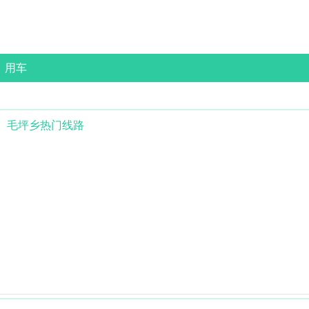
用车
毛坪乡
热门线路