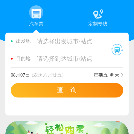
汽车票
定制专线
请选择出发城市/站点
出发地
请选择到达城市/站点
目的地
08月07日
(农历六月廿五)
星期五
明天
查 询