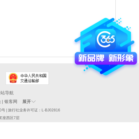
网站导航
融
|
银客网
展开
60290号 | 旅行社业务许可证：L-BJ02816
厦E座西区7层