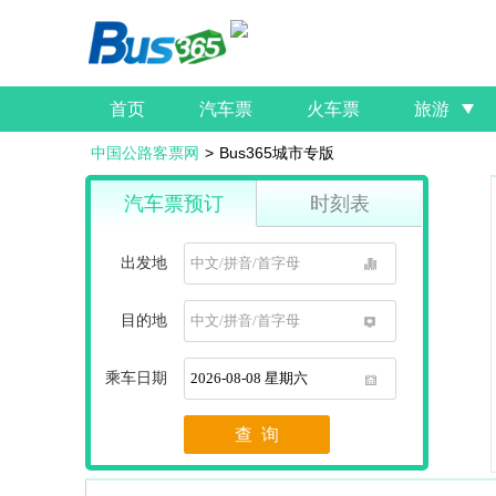
首页
汽车票
火车票
旅游
中国公路客票网
>
Bus365城市专版
汽车票预订
时刻表
出发地
1
目的地
1
乘车日期
1
查 询