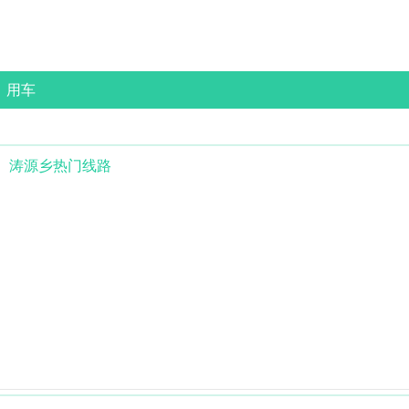
用车
涛源乡
热门线路