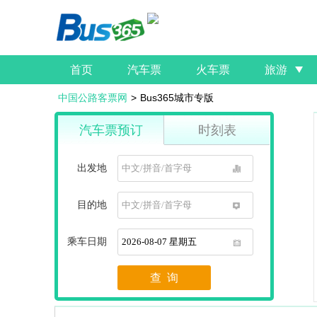
首页
汽车票
火车票
旅游
中国公路客票网
>
Bus365城市专版
汽车票预订
时刻表
出发地
1
目的地
1
乘车日期
1
查 询