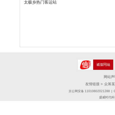
太极乡热门客运站
网站声
友情链接 >
众筹某
京公网安备 11010802021288
| 
盛威时代科技