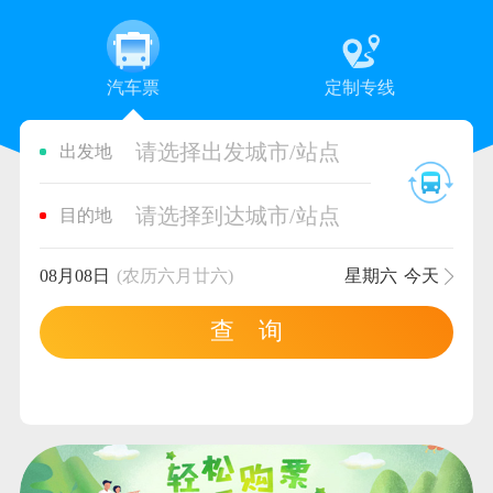
汽车票
定制专线
请选择出发城市/站点
出发地
请选择到达城市/站点
目的地
08月08日
(农历六月廿六)
星期六
今天
查 询