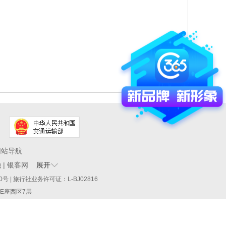
网站导航
融
|
银客网
展开
60290号 | 旅行社业务许可证：L-BJ02816
厦E座西区7层