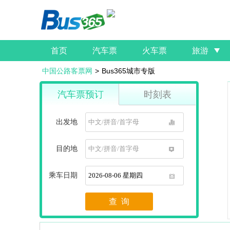
首页
汽车票
火车票
旅游
中国公路客票网
>
Bus365城市专版
汽车票预订
时刻表
出发地
1
目的地
1
乘车日期
1
查 询