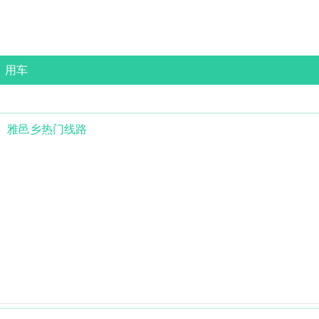
用车
雅邑乡
热门线路