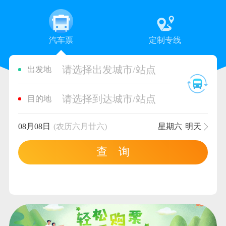
汽车票
定制专线
请选择出发城市/站点
出发地
请选择到达城市/站点
目的地
08月08日
(农历六月廿六)
星期六
明天
查 询