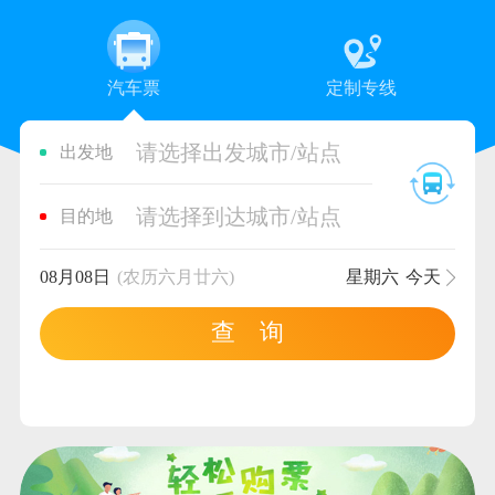
汽车票
定制专线
请选择出发城市/站点
出发地
请选择到达城市/站点
目的地
08月08日
(农历六月廿六)
星期六
今天
查 询