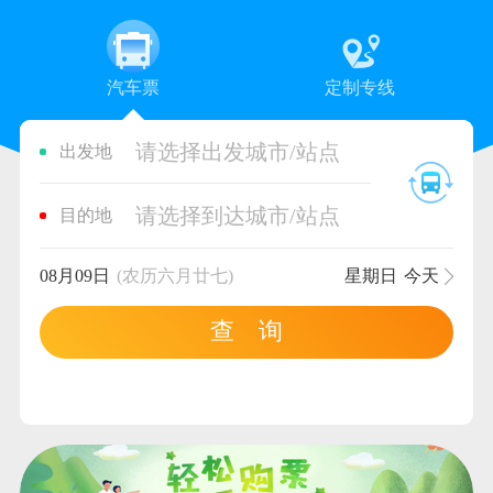
汽车票
定制专线
请选择出发城市/站点
出发地
请选择到达城市/站点
目的地
08月09日
(农历六月廿七)
星期日
今天
查 询