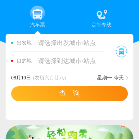
汽车票
定制专线
请选择出发城市/站点
出发地
请选择到达城市/站点
目的地
08月10日
(农历六月廿八)
星期一
今天
查 询