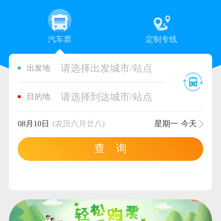
汽车票
定制专线
请选择出发城市/站点
出发地
请选择到达城市/站点
目的地
08月10日
(农历六月廿八)
星期一
今天
查 询