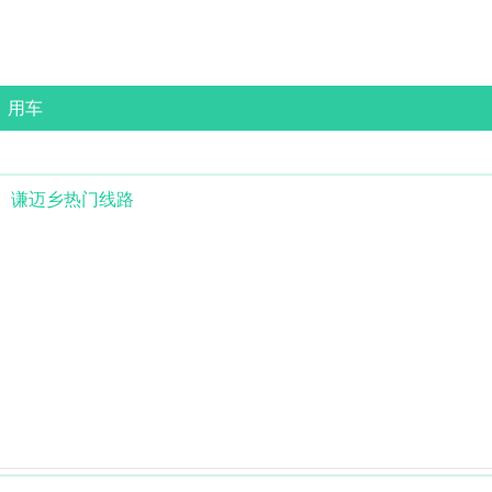
用车
谦迈乡
热门线路