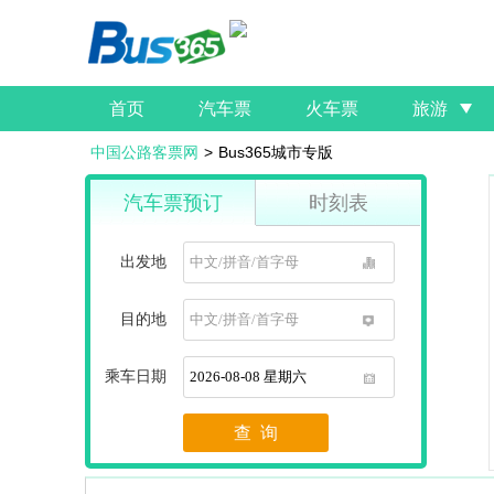
首页
汽车票
火车票
旅游
中国公路客票网
>
Bus365城市专版
汽车票预订
时刻表
出发地
1
目的地
1
乘车日期
1
查 询