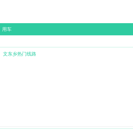
用车
文东乡
热门线路