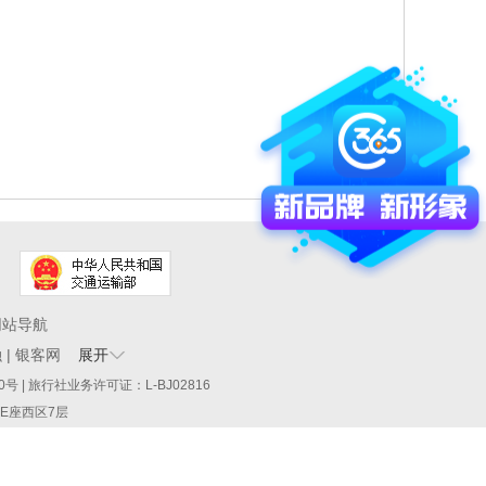
网站导航
融
|
银客网
展开
60290号 | 旅行社业务许可证：L-BJ02816
厦E座西区7层