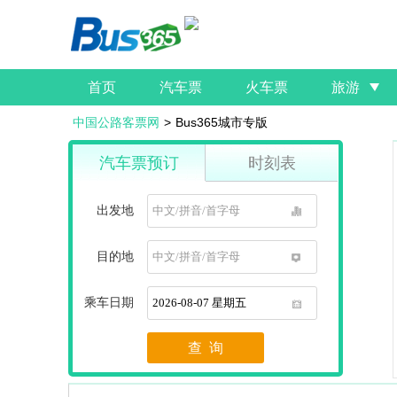
首页
汽车票
火车票
旅游
中国公路客票网
>
Bus365城市专版
汽车票预订
时刻表
出发地
1
目的地
1
乘车日期
1
查 询