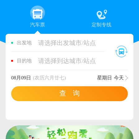
汽车票
定制专线
请选择出发城市/站点
出发地
请选择到达城市/站点
目的地
08月09日
(农历六月廿七)
星期日
今天
查 询