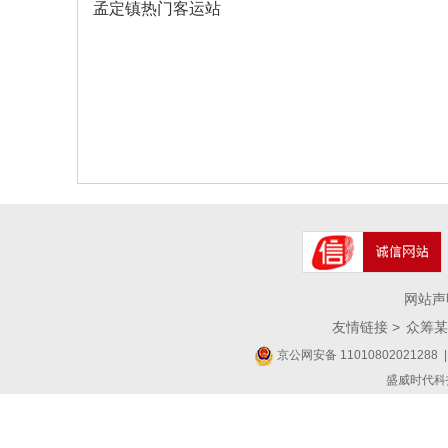
孟定镇热门客运站
网站声
友情链接 >
众筹某
京公网安备 11010802021288
|
盛威时代科技