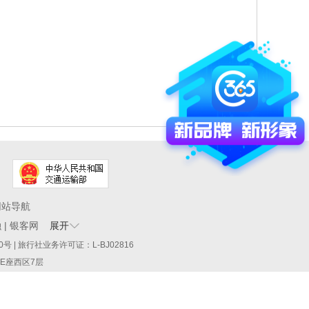
网站导航
融
|
银客网
展开
60290号 | 旅行社业务许可证：L-BJ02816
厦E座西区7层