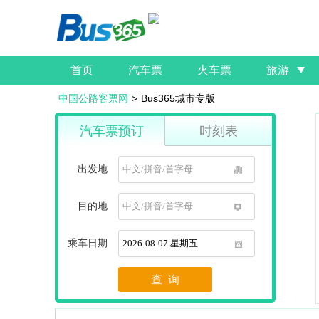
首页
汽车票
火车票
旅游
中国公路客票网
>
Bus365城市专版
汽车票预订
时刻表
出发地
1
目的地
1
乘车日期
1
查 询