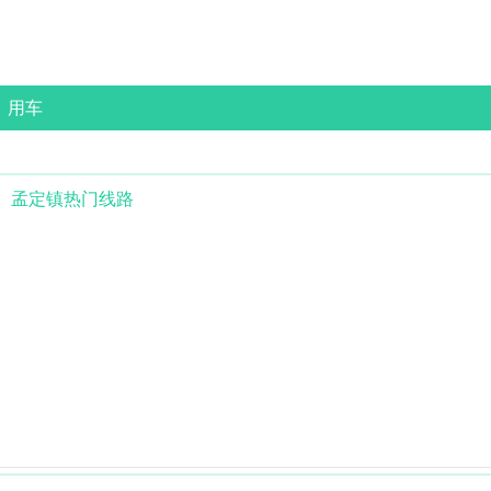
用车
孟定镇
热门线路