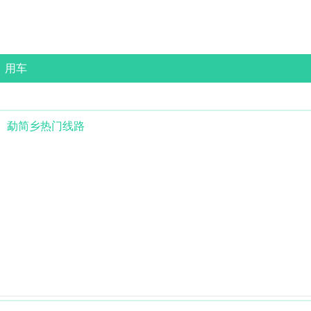
用车
勐简乡
热门线路