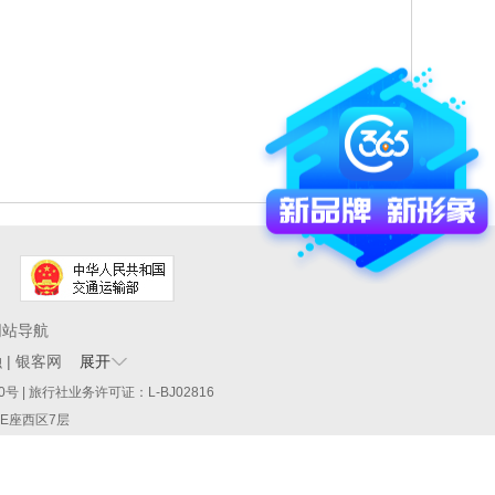
网站导航
融
|
银客网
展开
60290号 | 旅行社业务许可证：L-BJ02816
厦E座西区7层