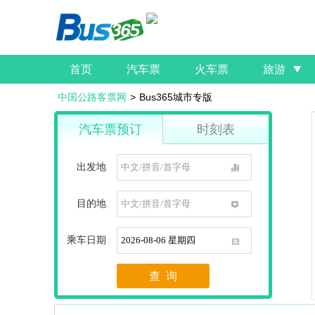
首页
汽车票
火车票
旅游
中国公路客票网
>
Bus365城市专版
汽车票预订
时刻表
出发地
1
目的地
1
乘车日期
1
查 询