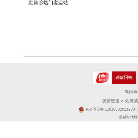
勐简乡热门客运站
网站声
友情链接 >
众筹某
京公网安备 11010802021288
|
盛威时代科技