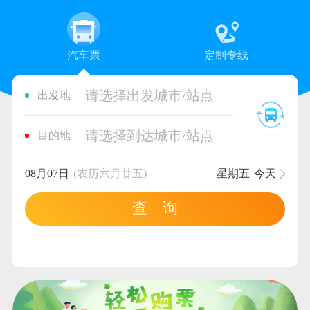
汽车票
定制专线
请选择出发城市/站点
出发地
请选择到达城市/站点
目的地
08月07日
(农历六月廿五)
星期五
今天
查 询