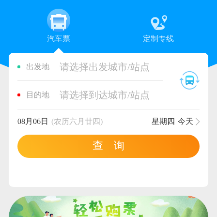
汽车票
定制专线
请选择出发城市/站点
出发地
请选择到达城市/站点
目的地
08月06日
(农历六月廿四)
星期四
今天
查 询