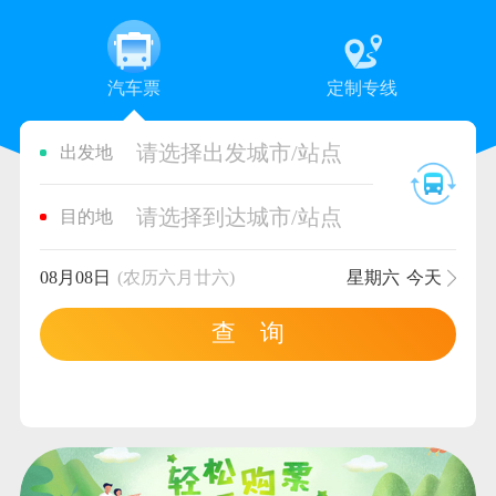
汽车票
定制专线
请选择出发城市/站点
出发地
请选择到达城市/站点
目的地
08月08日
(农历六月廿六)
星期六
今天
查 询