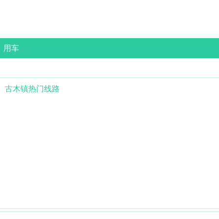
用车
古木镇
热门线路