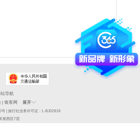
网站导航
融
|
银客网
展开
60290号 | 旅行社业务许可证：L-BJ02816
厦E座西区7层