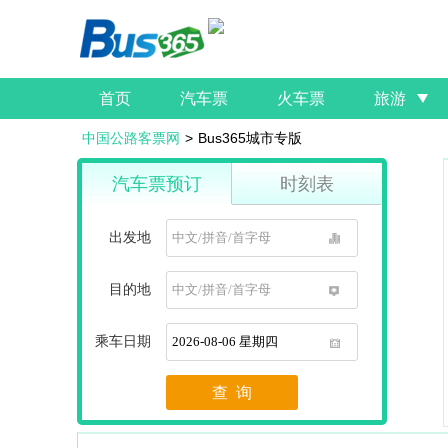
首页
汽车票
火车票
旅游
中国公路客票网
>
Bus365城市专版
汽车票预订
时刻表
出发地
1
目的地
1
乘车日期
1
查 询