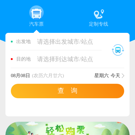
汽车票
定制专线
请选择出发城市/站点
出发地
请选择到达城市/站点
目的地
08月08日
(农历六月廿六)
星期六
今天
查 询