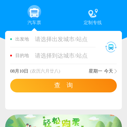
汽车票
定制专线
请选择出发城市/站点
出发地
请选择到达城市/站点
目的地
08月10日
(农历六月廿八)
星期一
今天
查 询