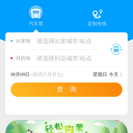
汽车票
定制专线
请选择出发城市/站点
出发地
请选择到达城市/站点
目的地
08月09日
(农历六月廿七)
星期日
今天
查 询