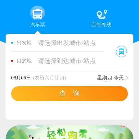
汽车票
定制专线
请选择出发城市/站点
出发地
请选择到达城市/站点
目的地
08月06日
(农历六月廿四)
星期四
今天
查 询