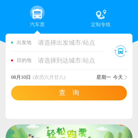
汽车票
定制专线
请选择出发城市/站点
出发地
请选择到达城市/站点
目的地
08月10日
(农历六月廿八)
星期一
今天
查 询