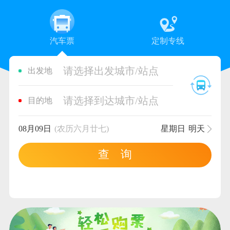
汽车票
定制专线
请选择出发城市/站点
出发地
请选择到达城市/站点
目的地
08月09日
(农历六月廿七)
星期日
明天
查 询