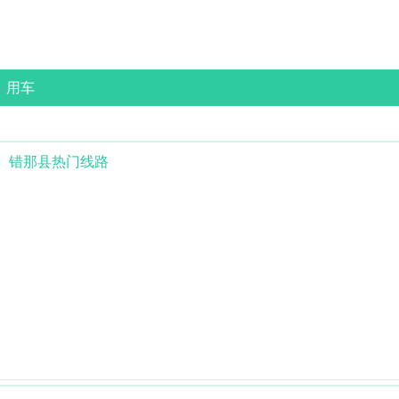
用车
错那县
热门线路