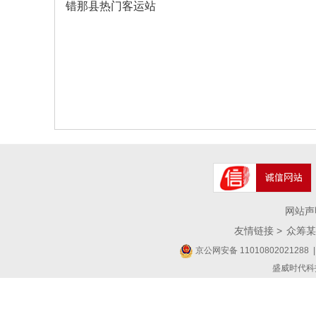
错那县热门客运站
网站声
友情链接 >
众筹某
京公网安备 11010802021288
|
盛威时代科技