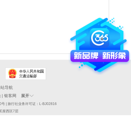
网站导航
融
|
银客网
展开
60290号 | 旅行社业务许可证：L-BJ02816
厦E座西区7层