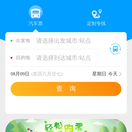
汽车票
定制专线
请选择出发城市/站点
出发地
请选择到达城市/站点
目的地
08月09日
(农历六月廿七)
星期日
今天
查 询