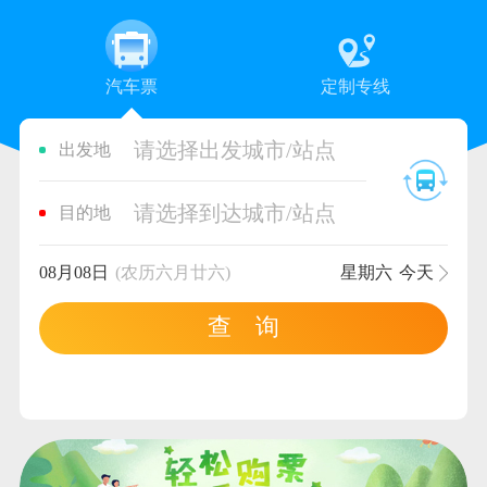
汽车票
定制专线
请选择出发城市/站点
出发地
请选择到达城市/站点
目的地
08月08日
(农历六月廿六)
星期六
今天
查 询