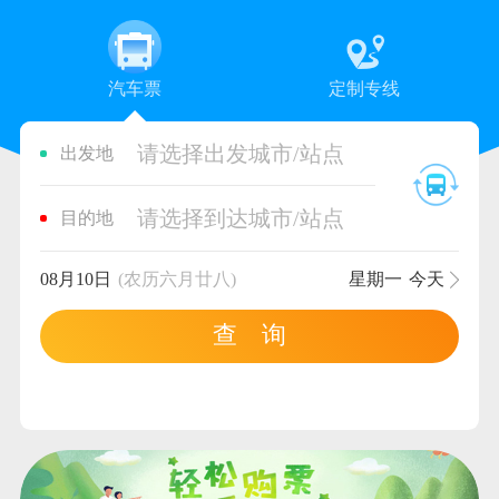
汽车票
定制专线
请选择出发城市/站点
出发地
请选择到达城市/站点
目的地
08月10日
(农历六月廿八)
星期一
今天
查 询