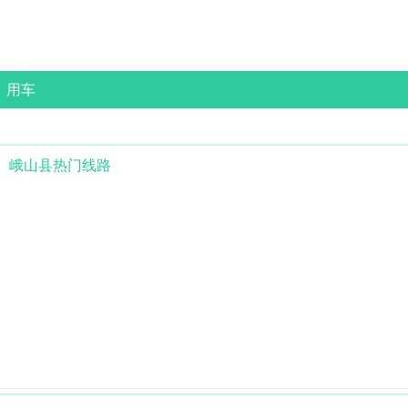
用车
峨山县
热门线路