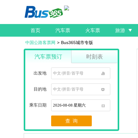
首页
汽车票
火车票
旅游
中国公路客票网
>
Bus365城市专版
汽车票预订
时刻表
出发地
1
目的地
1
乘车日期
1
查 询