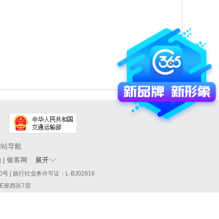
网站导航
融
|
银客网
展开
60290号 | 旅行社业务许可证：L-BJ02816
厦E座西区7层