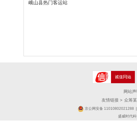
峨山县热门客运站
网站声
友情链接 >
众筹某
京公网安备 11010802021288
|
盛威时代科技