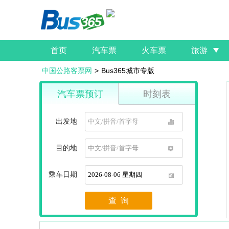
首页
汽车票
火车票
旅游
中国公路客票网
>
Bus365城市专版
汽车票预订
时刻表
出发地
1
目的地
1
乘车日期
1
查 询