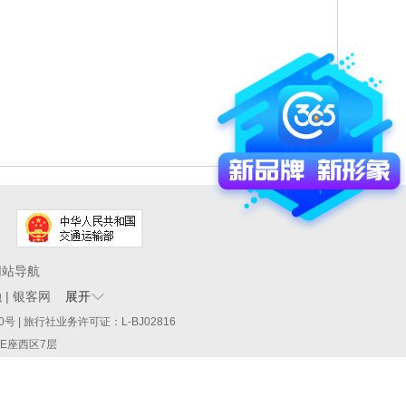
网站导航
融
|
银客网
展开
60290号 | 旅行社业务许可证：L-BJ02816
厦E座西区7层