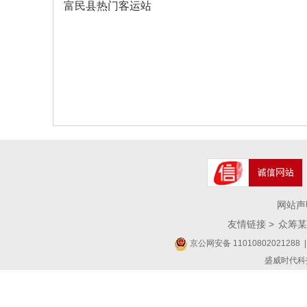
富民县热门客运站
网站声
友情链接 >
众筹某
京公网安备 11010802021288
|
盛威时代科技