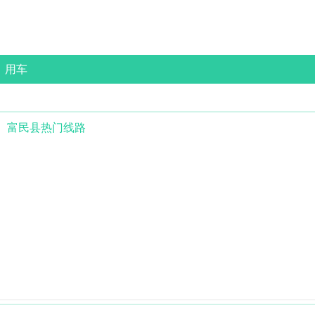
用车
富民县
热门线路