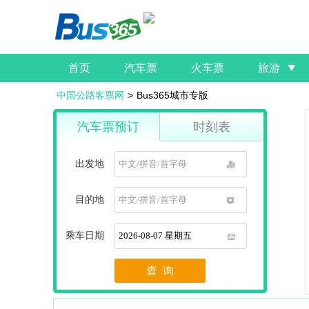
首页
汽车票
火车票
旅游
中国公路客票网
>
Bus365城市专版
汽车票预订
时刻表
出发地
1
目的地
1
乘车日期
1
查 询