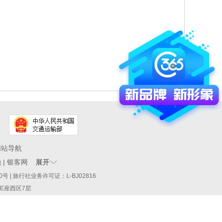
网站导航
融
|
银客网
展开
60290号 | 旅行社业务许可证：L-BJ02816
厦E座西区7层