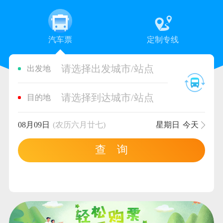
汽车票
定制专线
请选择出发城市/站点
出发地
请选择到达城市/站点
目的地
08月09日
(农历六月廿七)
星期日
今天
查 询