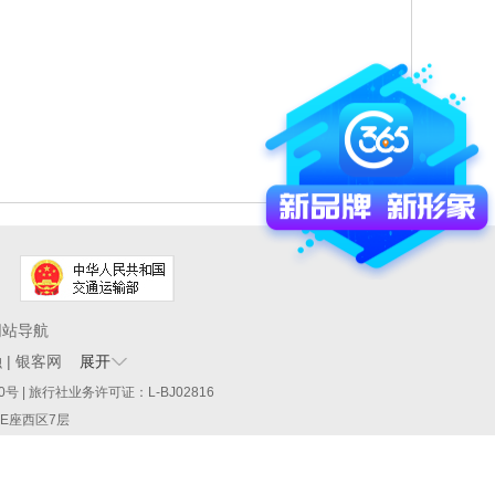
网站导航
融
|
银客网
展开
60290号 | 旅行社业务许可证：L-BJ02816
厦E座西区7层