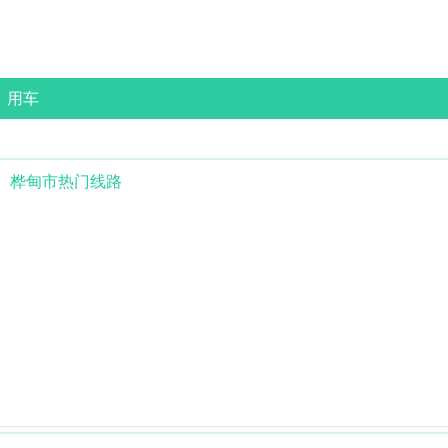
用车
桦甸市
热门线路