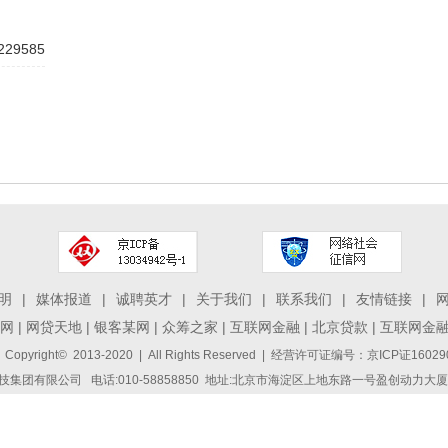
229585
明
|
媒体报道
|
诚聘英才
|
关于我们
|
联系我们
|
友情链接
|
网
|
网贷天地
|
银客某网
|
众筹之家
|
互联网金融
|
北京贷款
|
互联网金
 Copyright© 2013-2020 | All Rights Reserved | 经营许可证编号：京ICP证1
集团有限公司 电话:010-58858850 地址:北京市海淀区上地东路一号盈创动力大