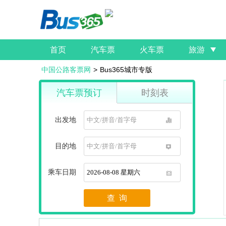
首页
汽车票
火车票
旅游
中国公路客票网
>
Bus365城市专版
汽车票预订
时刻表
出发地
1
目的地
1
乘车日期
1
查 询