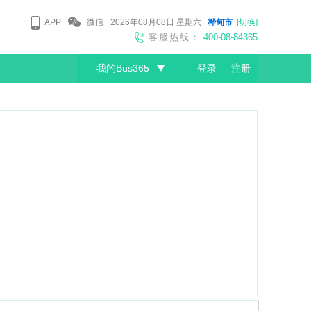
APP
微信
2026年08月08日
星期六
桦甸市
[切换]
客服热线：
400-08-84365
我的Bus365
登录
注册
尊敬的会员