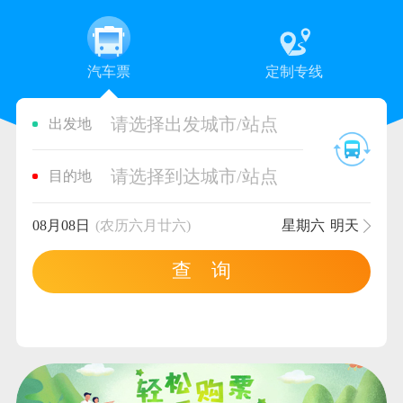
汽车票
定制专线
请选择出发城市/站点
出发地
请选择到达城市/站点
目的地
08月08日
(农历六月廿六)
星期六
明天
查 询