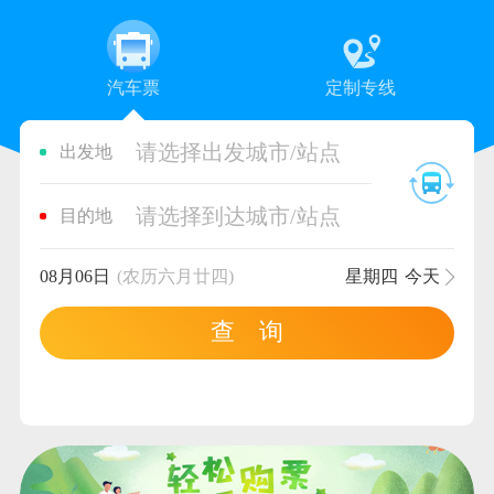
汽车票
定制专线
请选择出发城市/站点
出发地
请选择到达城市/站点
目的地
08月06日
(农历六月廿四)
星期四
今天
查 询