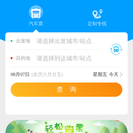
汽车票
定制专线
请选择出发城市/站点
出发地
请选择到达城市/站点
目的地
08月07日
(农历六月廿五)
星期五
今天
查 询