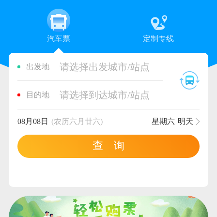
汽车票
定制专线
请选择出发城市/站点
出发地
请选择到达城市/站点
目的地
08月08日
(农历六月廿六)
星期六
明天
查 询