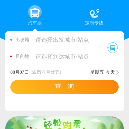
汽车票
定制专线
请选择出发城市/站点
出发地
请选择到达城市/站点
目的地
08月07日
(农历六月廿五)
星期五
今天
查 询