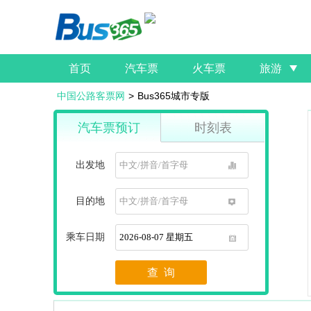
首页
汽车票
火车票
旅游
中国公路客票网
>
Bus365城市专版
汽车票预订
时刻表
出发地
1
目的地
1
乘车日期
1
查 询