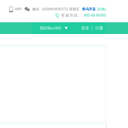
APP
微信
2026年08月07日
星期五
类乌齐县
[切换]
客服热线：
400-08-84365
我的Bus365
登录
注册
尊敬的会员