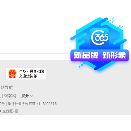
网站导航
融
|
银客网
展开
60290号 | 旅行社业务许可证：L-BJ02816
厦E座西区7层