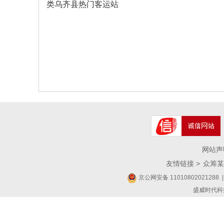
类乌齐县热门客运站
网站声
友情链接 >
众筹某
京公网安备 11010802021288
|
盛威时代科技