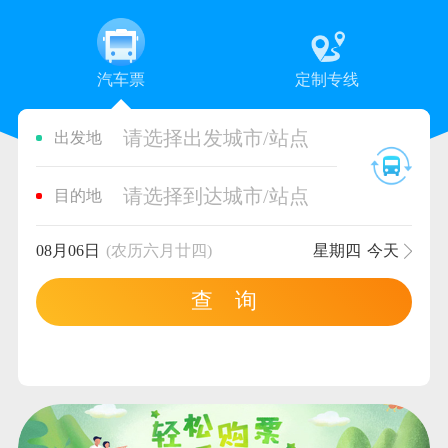
汽车票
定制专线
请选择出发城市/站点
出发地
请选择到达城市/站点
目的地
08月06日
(农历六月廿四)
星期四
今天
查 询