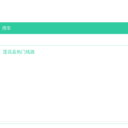
用车
莲花县
热门线路