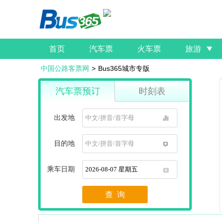
首页
汽车票
火车票
旅游
中国公路客票网
>
Bus365城市专版
汽车票预订
时刻表
出发地
1
目的地
1
乘车日期
1
查 询