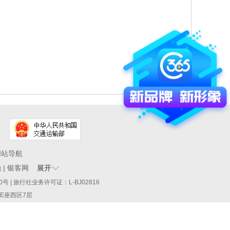
网站导航
融
|
银客网
展开
60290号 | 旅行社业务许可证：L-BJ02816
厦E座西区7层