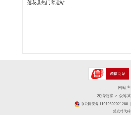
莲花县热门客运站
网站声
友情链接 >
众筹某
京公网安备 11010802021288
|
盛威时代科技