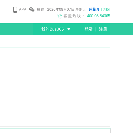
APP
微信
2026年08月07日
星期五
莲花县
[切换]
客服热线：
400-08-84365
我的Bus365
登录
注册
尊敬的会员