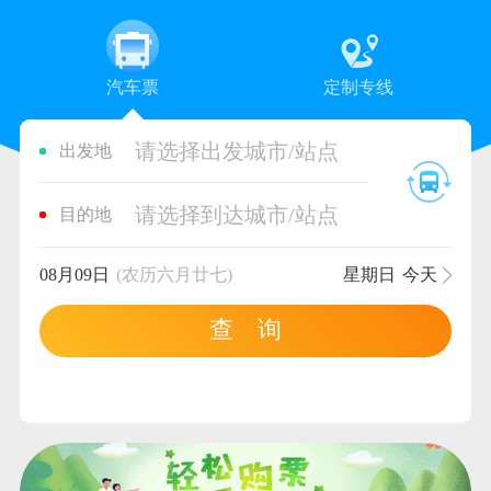
汽车票
定制专线
请选择出发城市/站点
出发地
请选择到达城市/站点
目的地
08月09日
(农历六月廿七)
星期日
今天
查 询