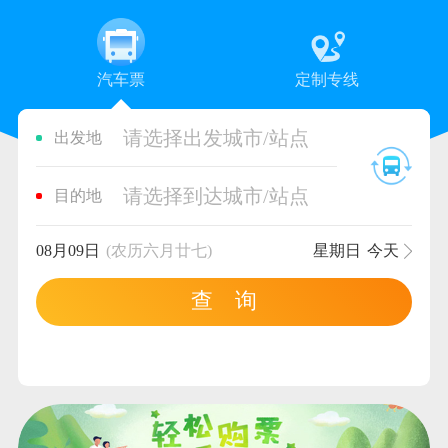
汽车票
定制专线
请选择出发城市/站点
出发地
请选择到达城市/站点
目的地
08月09日
(农历六月廿七)
星期日
今天
查 询