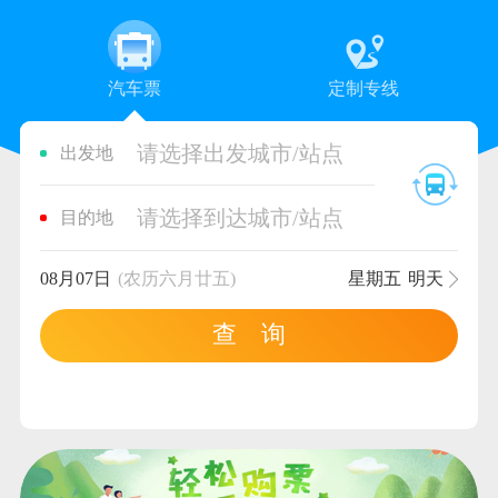
汽车票
定制专线
请选择出发城市/站点
出发地
请选择到达城市/站点
目的地
08月07日
(农历六月廿五)
星期五
明天
查 询