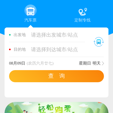
汽车票
定制专线
请选择出发城市/站点
出发地
请选择到达城市/站点
目的地
08月09日
(农历六月廿七)
星期日
明天
查 询