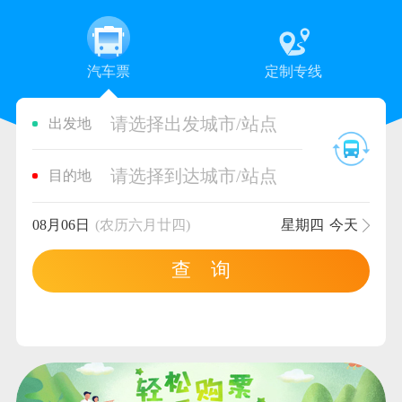
汽车票
定制专线
请选择出发城市/站点
出发地
请选择到达城市/站点
目的地
08月06日
(农历六月廿四)
星期四
今天
查 询